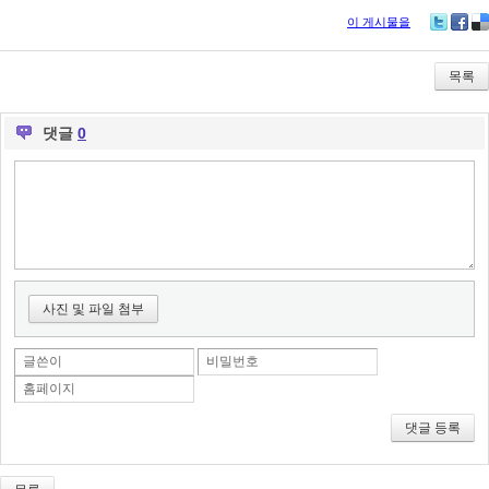
이 게시물을
Tw
Fa
De
itte
ce
lici
r
bo
ou
목록
ok
s
댓글
0
사진 및 파일 첨부
글쓴이
비밀번호
홈페이지
댓글 등록