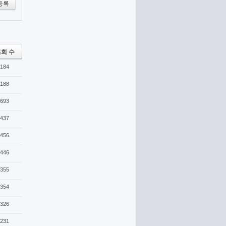
등록
회 수
184
188
693
437
456
446
355
354
326
231