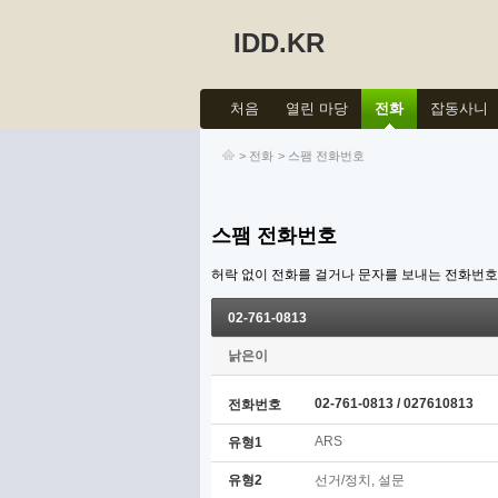
IDD.KR
처음
열린 마당
전화
잡동사니
>
전화
>
스팸 전화번호
스팸 전화번호
허락 없이 전화를 걸거나 문자를 보내는 전화번
02-761-0813
낡은이
02-761-0813 / 027610813
전화번호
ARS
유형1
유형2
선거/정치, 설문