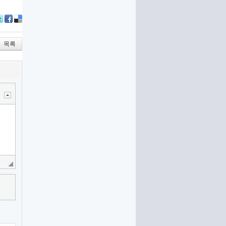
itter
Facebook
Delicious
목록