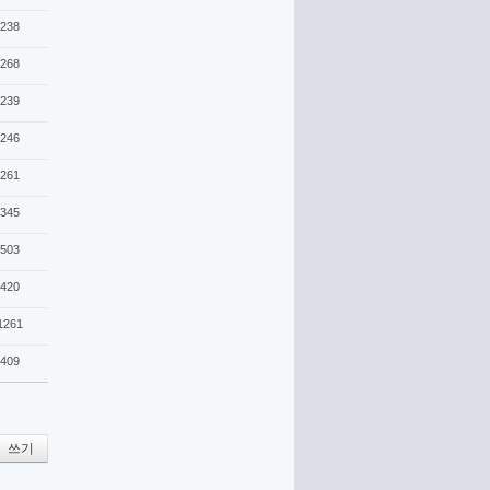
238
268
239
246
261
345
503
420
1261
409
쓰기