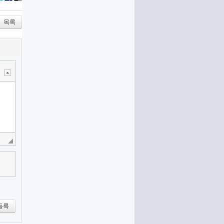
itter
Facebook
Delicious
목록
등록