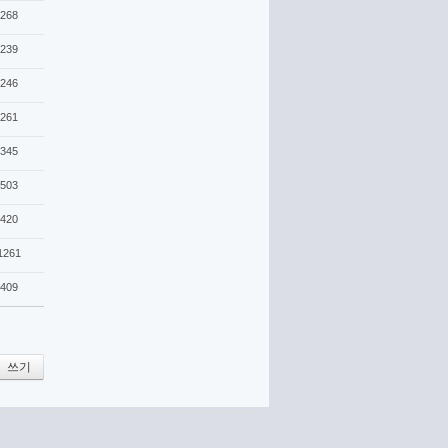
268
239
246
261
345
503
420
1261
409
쓰기