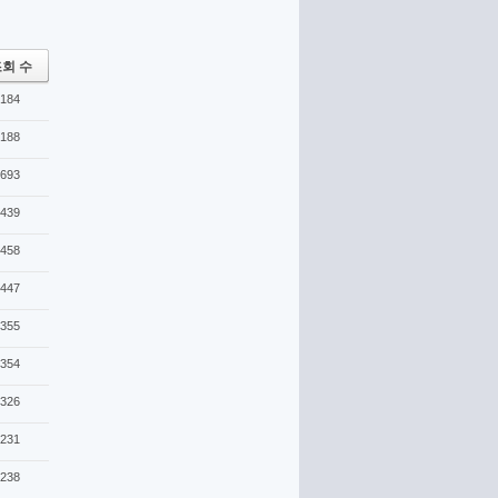
회 수
184
188
693
439
458
447
355
354
326
231
238