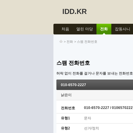
IDD.KR
처음
열린 마당
전화
잡동사니
>
전화
>
스팸 전화번호
스팸 전화번호
허락 없이 전화를 걸거나 문자를 보내는 전화번
010-6570-2227
낡은이
010-6570-2227 / 0106570222
전화번호
유형1
문자
유형2
선거/정치