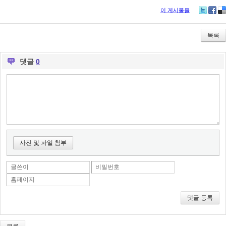
이 게시물을
Tw
Fa
De
itte
ce
lici
r
bo
ou
목록
ok
s
댓글
0
사진 및 파일 첨부
글쓴이
비밀번호
홈페이지
댓글 등록