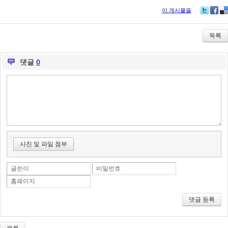
이 게시물을
Tw
Fa
De
itte
ce
lici
r
bo
ou
목록
ok
s
댓글
0
사진 및 파일 첨부
글쓴이
비밀번호
홈페이지
댓글 등록