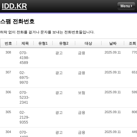
IDD.KR
Menu
스팸 전화번호
허락 없이 전화를 걸거나 문자를 보내는 전화번호들입니다.
번호
제목
유형1
유형2
대상
날짜
조회
308
2025.09.11
77
070-
광고
금융
4198-
4589
307
2025.09.11
65
02-
광고
금융
6975-
9970
306
2025.09.11
59
070-
광고
보험
5233-
2341
305
2025.09.11
80
02-
광고
금융
2129-
9355
304
2025.09.11
44
070-
광고
금융