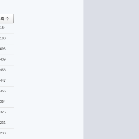
회 수
184
188
693
439
458
447
356
354
326
231
238