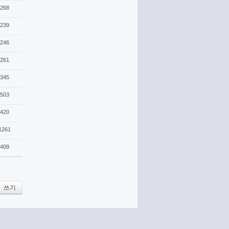
268
239
246
261
345
503
420
1261
409
쓰기