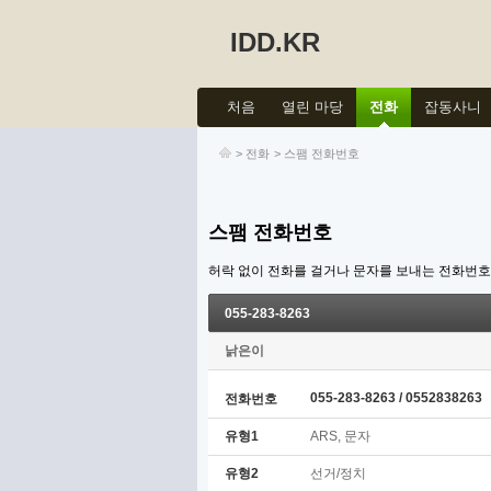
IDD.KR
처음
열린 마당
전화
잡동사니
>
전화
>
스팸 전화번호
스팸 전화번호
허락 없이 전화를 걸거나 문자를 보내는 전화번
055-283-8263
낡은이
055-283-8263 / 0552838263
전화번호
유형1
ARS, 문자
유형2
선거/정치