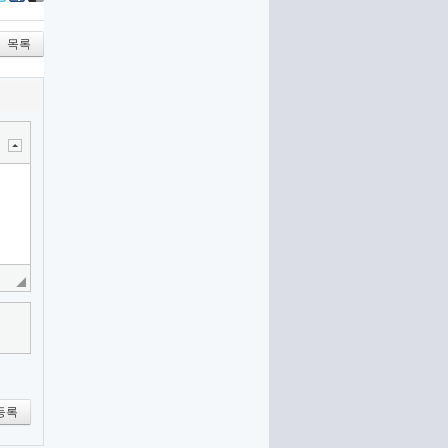
itter
Facebook
Delicious
목록
등록