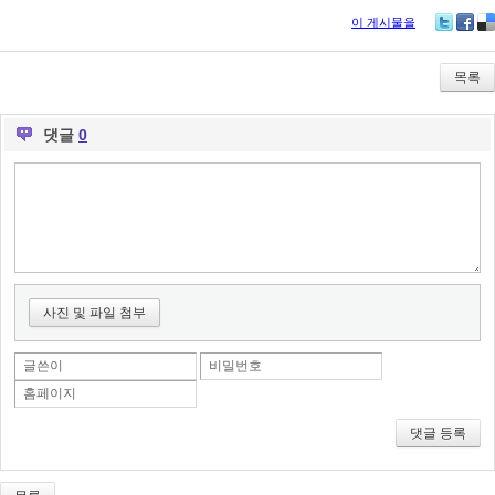
이 게시물을
Tw
Fa
De
itte
ce
lici
r
bo
ou
목록
ok
s
댓글
0
사진 및 파일 첨부
글쓴이
비밀번호
홈페이지
댓글 등록