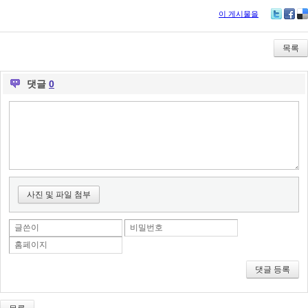
이 게시물을
Tw
Fa
De
itte
ce
lici
r
bo
ou
목록
ok
s
댓글
0
사진 및 파일 첨부
글쓴이
비밀번호
홈페이지
댓글 등록