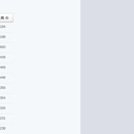
회 수
184
188
693
439
459
448
356
354
326
231
238