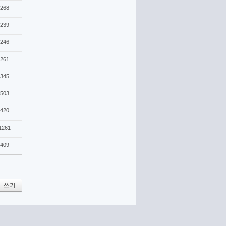
268
239
246
261
345
503
420
1261
409
쓰기