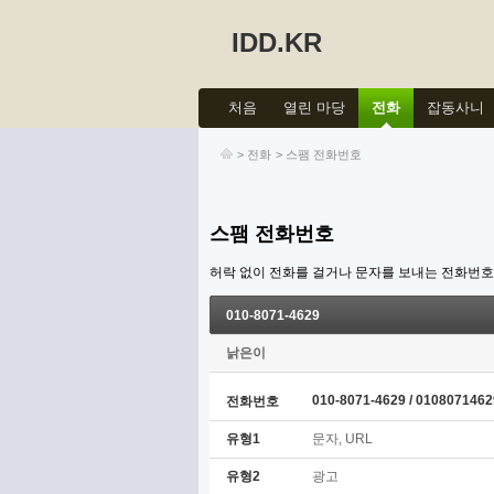
IDD.KR
처음
열린 마당
전화
잡동사니
>
전화
>
스팸 전화번호
스팸 전화번호
허락 없이 전화를 걸거나 문자를 보내는 전화번
010-8071-4629
낡은이
010-8071-4629 / 0108071462
전화번호
유형1
문자, URL
유형2
광고