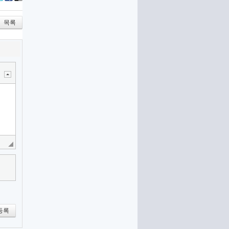
itter
Facebook
Delicious
목록
등록