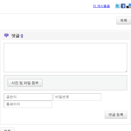
이 게시물을
Tw
Fa
De
itte
ce
lici
r
bo
ou
목록
ok
s
댓글
0
사진 및 파일 첨부
글쓴이
비밀번호
홈페이지
댓글 등록