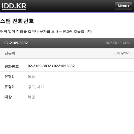
IDD.KR
Menu
스팸 전화번호
허락 없이 전화를 걸거나 문자를 보내는 전화번호들입니다.
02-2109-3832
2023.05.12 13:34
낡은이
조회 수:925
02-2109-3832 / 0221093832
전화번호
유형1
통화
유형2
광고, 사기
대상
복권