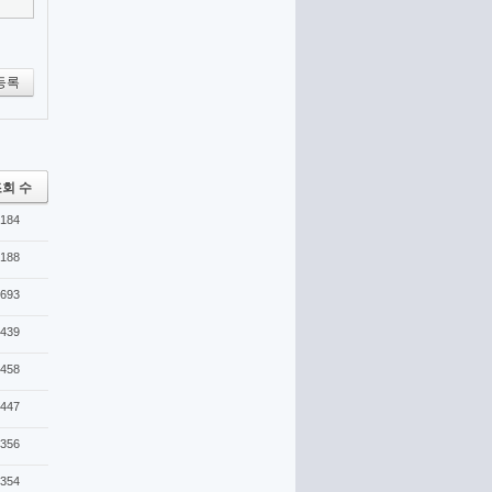
등록
회 수
184
188
693
439
458
447
356
354