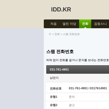
IDD.KR
처음
열린 마당
전화
잡동사니
>
전화
>
스팸 전화번호
스팸 전화번호
허락 없이 전화를 걸거나 문자를 보내는 전화번
031-761-4901
낡은이
031-761-4901 / 0317614901
전화번호
유형1
문자
유형2
광고