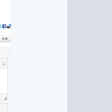
itter
Facebook
Delicious
목록