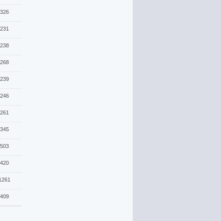
326
231
238
268
239
246
261
345
503
420
1261
409