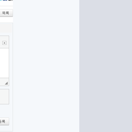
itter
Facebook
Delicious
목록
등록