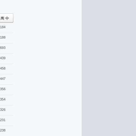
회 수
184
188
693
439
458
447
356
354
326
231
238