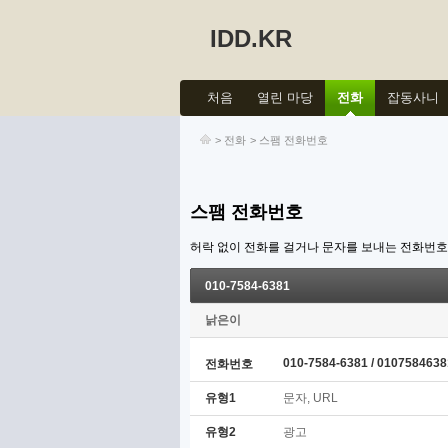
IDD.KR
처음
열린 마당
전화
잡동사니
>
전화
>
스팸 전화번호
스팸 전화번호
허락 없이 전화를 걸거나 문자를 보내는 전화번
010-7584-6381
낡은이
010-7584-6381 / 0107584638
전화번호
유형1
문자, URL
유형2
광고