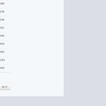
268
239
246
261
345
503
420
1261
409
쓰기