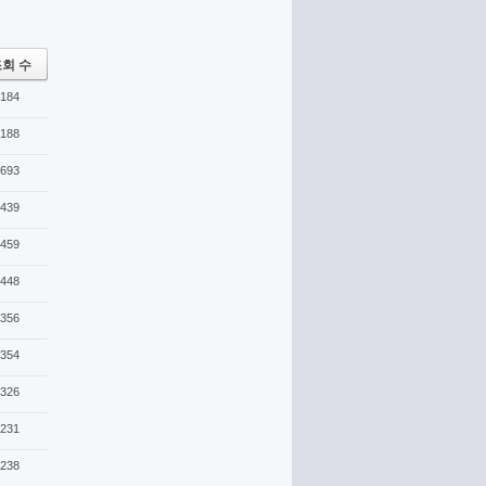
회 수
184
188
693
439
459
448
356
354
326
231
238