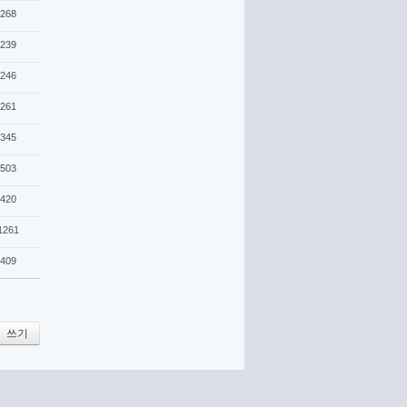
268
239
246
261
345
503
420
1261
409
쓰기