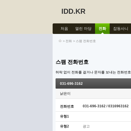
IDD.KR
처음
열린 마당
전화
잡동사니
>
전화
>
스팸 전화번호
스팸 전화번호
허락 없이 전화를 걸거나 문자를 보내는 전화번
031-696-3162
낡은이
031-696-3162 / 0316963162
전화번호
유형1
유형2
광고