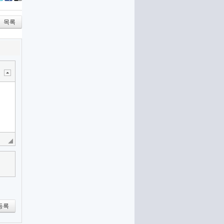
itter
Facebook
Delicious
목록
등록