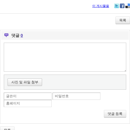
이 게시물을
Tw
Fa
De
itte
ce
lici
r
bo
ou
목록
ok
s
댓글
0
사진 및 파일 첨부
글쓴이
비밀번호
홈페이지
댓글 등록