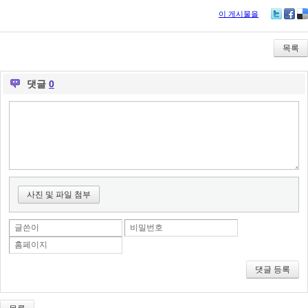
이 게시물을
Tw
Fa
De
itte
ce
lici
r
bo
ou
목록
ok
s
댓글
0
사진 및 파일 첨부
글쓴이
비밀번호
홈페이지
댓글 등록