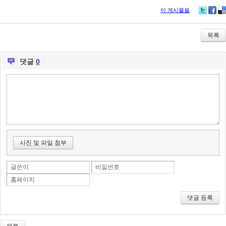
이 게시물을
Tw
Fa
De
itte
ce
lici
r
bo
ou
목록
ok
s
댓글
0
사진 및 파일 첨부
글쓴이
비밀번호
홈페이지
댓글 등록