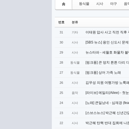
동식물
시사
야구
음
번호
분류
이태원 압사 사고 직전 직후 
31
기타
[SBS 뉴스] 용인 신도시 문
30
시사
뉴스타파 - 세월호 화물차 
29
시사
[핑크퐁] 큰 덩치 튼튼 다리
28
동식물
[핑크퐁] 상어 가족 노래
27
동식물
김무성 의원 여행가방 노룩
26
시사
[라이브] 에일리(Ailee) -
25
음악
[노래] 큰일났네 - 심재경 (fea
24
시사
[스브스뉴스] 박근혜 신년간
23
시사
박근혜 탄핵 반대 집회에 나
22
시사