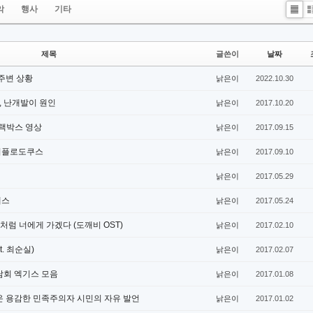
악
행사
기타
List
Z
제목
글쓴이
날짜
주변 상황
낡은이
2022.10.30
제, 난개발이 원인
낡은이
2017.10.20
블랙박스 영상
낡은이
2017.09.15
 디플로도쿠스
낡은이
2017.09.10
낡은이
2017.05.29
패스
낡은이
2017.05.24
 첫눈처럼 너에게 가겠다 (도깨비 OST)
낡은이
2017.02.10
t. 최순실)
낡은이
2017.02.07
담회 엑기스 모음
낡은이
2017.01.08
온 용감한 민족주의자 시민의 자유 발언
낡은이
2017.01.02