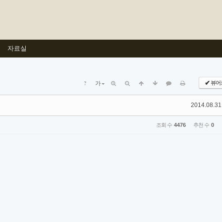
자료실
?
✔
뷰어
가
2014.08.31
조회 수
4476
추천 수
0