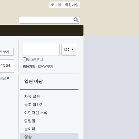
로그인
회원가입
로 보기
로그인 유지
 23:04
회원가입
ID/PW 찾기
댓글
0
열린 마당
자유 글터
묻고 답하기
이런저런 소식
깔깔깔
놀이터
영상