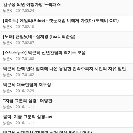
김무성 의원 여행가방 노룩패스
낡은이
2017.05.24
[라이브] 에일리(Ailee) - 첫눈처럼 너에게 가겠다 (도깨비 OST)
낡은이
2017.02.10
[노래] 큰일났네 - 심재경 (feat. 최순실)
낡은이
2017.02.07
[스브스뉴스] 박근혜 신년간담회 엑기스 모음
낡은이
2017.01.08
박근혜 탄핵 반대 집회에 나온 용감한 민족주의자 시민의 자유 발언
낡은이
2017.01.02
박근혜 대국민담화 재구성
낡은이
2016.12.29
"지금 그분의 심경" 더빙판
낡은이
2016.11.11
몰락: 지금 그분의 심경.avi
낡은이
2016.11.11
박근혜 성대모사 (대통령 선거 영상 라이브 더빙)