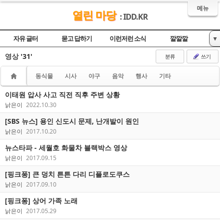
메뉴
열린 마당
: IDD.KR
자유 글터
묻고 답하기
이런저런 소식
깔깔깔
▼
영상
'31'
놀이터
영상
분류
쓰기
동식물
시사
야구
음악
행사
기타
이태원 압사 사고 직전 직후 주변 상황
낡은이
2022.10.30
[SBS 뉴스] 용인 신도시 문제, 난개발이 원인
낡은이
2017.10.20
뉴스타파 - 세월호 화물차 블랙박스 영상
낡은이
2017.09.15
[핑크퐁] 큰 덩치 튼튼 다리 디플로도쿠스
낡은이
2017.09.10
[핑크퐁] 상어 가족 노래
낡은이
2017.05.29