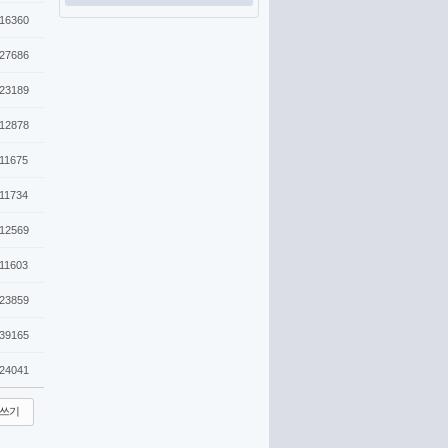
16360
27686
23189
12878
11675
11734
12569
11603
23859
39165
24041
쓰기