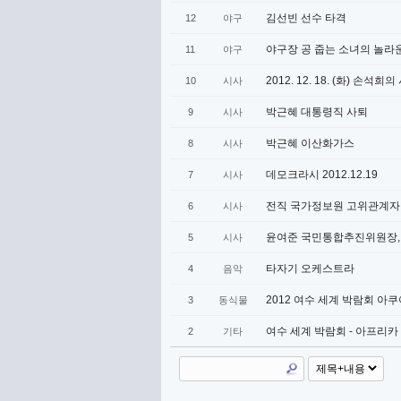
김선빈 선수 타격
12
야구
야구장 공 줍는 소녀의 놀라
11
야구
2012. 12. 18. (화) 손
10
시사
박근혜 대통령직 사퇴
9
시사
박근혜 이산화가스
8
시사
데모크라시 2012.12.19
7
시사
전직 국가정보원 고위관계자 
6
시사
윤여준 국민통합추진위원장, 문재
5
시사
타자기 오케스트라
4
음악
2012 여수 세계 박람회 아
3
동식물
여수 세계 박람회 - 아프리카
2
기타