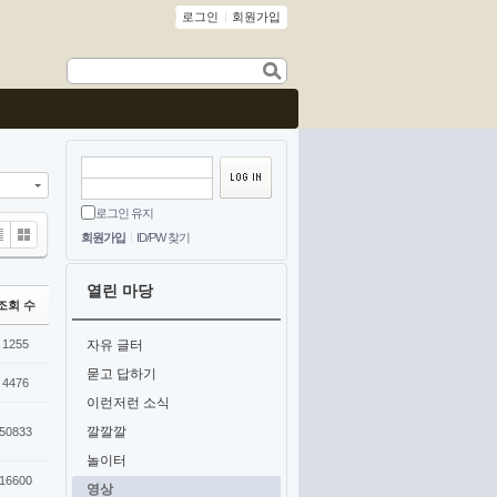
로그인
회원가입
로그인 유지
회원가입
ID/PW 찾기
ine
Gallery
열린 마당
조회 수
1255
자유 글터
묻고 답하기
4476
이런저런 소식
깔깔깔
50833
놀이터
16600
영상