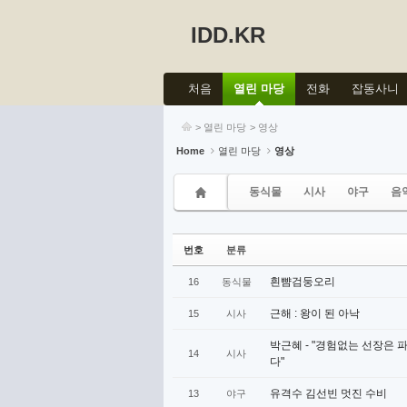
IDD.KR
Sketchbook5, 스케치북5
Sketchbook5, 스케치북5
처음
열린 마당
전화
잡동사니
>
열린 마당
>
영상
Home
열린 마당
영상
Sketchbook5, 스케치북5
Sketchbook5, 스케치북5
동식물
시사
야구
음
번호
분류
흰뺨검둥오리
16
동식물
근해 : 왕이 된 아낙
15
시사
박근혜 - "경험없는 선장은
14
시사
다"
유격수 김선빈 멋진 수비
13
야구