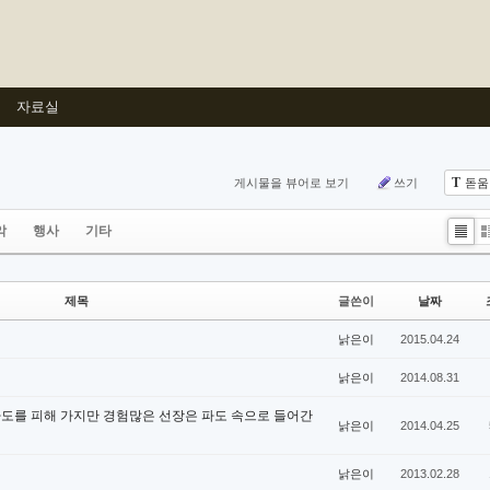
자료실
T
게시물을 뷰어로 보기
쓰기
돋움
악
행사
기타
List
Z
제목
글쓴이
날짜
낡은이
2015.04.24
낡은이
2014.08.31
 파도를 피해 가지만 경험많은 선장은 파도 속으로 들어간
낡은이
2014.04.25
낡은이
2013.02.28