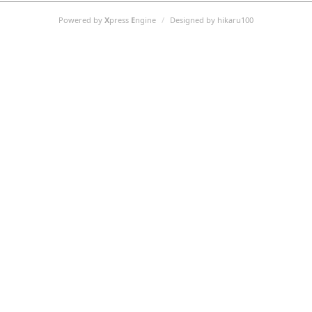
Powered by
X
press
E
ngine
/
Designed by hikaru100