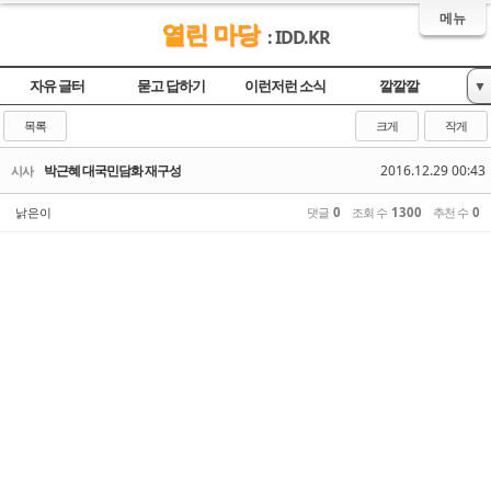
메뉴
열린 마당
: IDD.KR
자유 글터
묻고 답하기
이런저런 소식
깔깔깔
▼
놀이터
영상
목록
크게
작게
박근혜 대국민담화 재구성
2016.12.29 00:43
시사
낡은이
댓글
0
조회 수
1300
추천 수
0