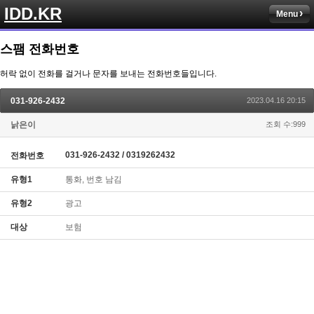
IDD.KR
Menu
스팸 전화번호
허락 없이 전화를 걸거나 문자를 보내는 전화번호들입니다.
031-926-2432
2023.04.16 20:15
낡은이
조회 수:999
031-926-2432 / 0319262432
전화번호
유형1
통화, 번호 남김
유형2
광고
대상
보험