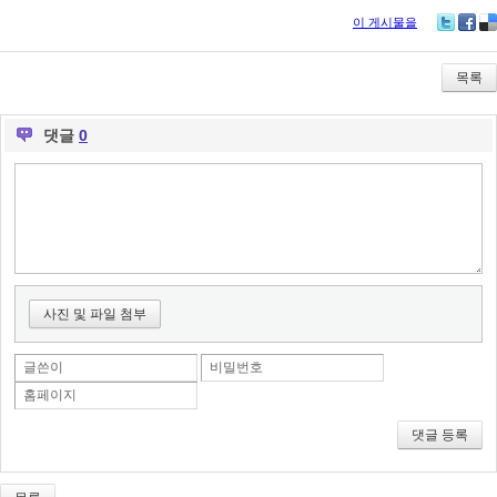
이 게시물을
Tw
Fa
De
itte
ce
lici
r
bo
ou
목록
ok
s
댓글
0
사진 및 파일 첨부
글쓴이
비밀번호
홈페이지
댓글 등록