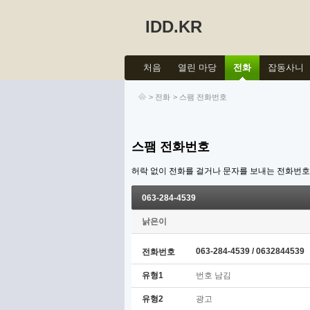
IDD.KR
처음
열린 마당
전화
잡동사니
>
전화
>
스팸 전화번호
스팸 전화번호
허락 없이 전화를 걸거나 문자를 보내는 전화번
063-284-4539
낡은이
063-284-4539 / 0632844539
전화번호
유형1
번호 남김
유형2
광고