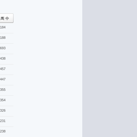
회 수
184
188
693
438
457
447
355
354
326
231
238