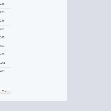
268
239
246
261
345
503
420
1261
409
쓰기