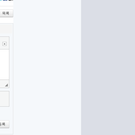
itter
Facebook
Delicious
목록
등록