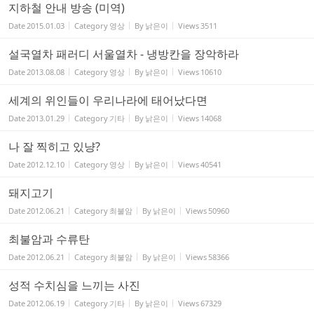
지하철 안내 방송 (미역)
Date
2015.01.03
Category
영상
By
낡은이
Views
3511
설국열차 패러디 서울열차 - 냉방칸을 장악하라
Date
2013.08.08
Category
영상
By
낡은이
Views
10610
세계의 위인들이 우리나라에 태어났다면
Date
2013.01.29
Category
기타
By
낡은이
Views
14068
나 잘 찍히고 있냥?
Date
2012.12.10
Category
영상
By
낡은이
Views
40541
돼지고기
Date
2012.06.21
Category
최불암
By
낡은이
Views
50960
최불암과 수류탄
Date
2012.06.21
Category
최불암
By
낡은이
Views
58366
성적 수치심을 느끼는 사진
Date
2012.06.19
Category
기타
By
낡은이
Views
67329