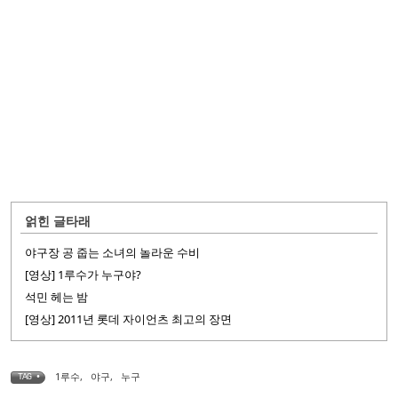
얽힌 글타래
야구장 공 줍는 소녀의 놀라운 수비
[영상] 1루수가 누구야?
석민 헤는 밤
[영상] 2011년 롯데 자이언츠 최고의 장면
1루수
,
야구
,
누구
TAG •