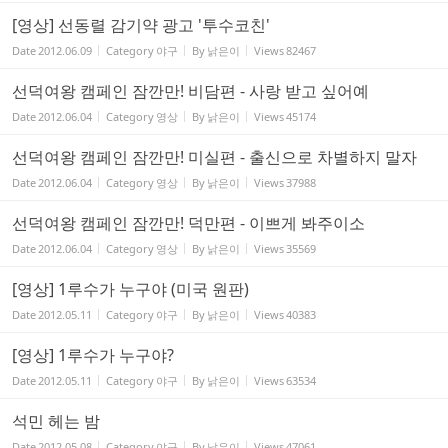
[영상] 선동렬 감기약 광고 '투수코친'
Date
2012.06.09
Category
야구
By
낡은이
Views
82467
선덕여왕 캠페인 잠깐만! 비담편 - 사랑 받고 싶어예
Date
2012.06.04
Category
영상
By
낡은이
Views
45174
선덕여왕 캠페인 잠깐만! 미실편 - 출신으로 차별하지 말자
Date
2012.06.04
Category
영상
By
낡은이
Views
37988
선덕여왕 캠페인 잠깐만! 덕만편 - 이쁘게 봐주이소
Date
2012.06.04
Category
영상
By
낡은이
Views
35569
[영상] 1루수가 누구야 (미국 원판)
Date
2012.05.11
Category
야구
By
낡은이
Views
40383
[영상] 1루수가 누구야?
Date
2012.05.11
Category
야구
By
낡은이
Views
63534
석민 헤는 밤
Date
2012.05.08
Category
야구
By
낡은이
Views
47061