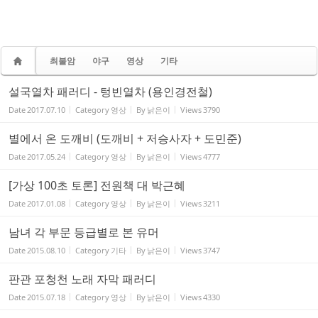
최불암
야구
영상
기타
설국열차 패러디 - 텅빈열차 (용인경전철)
Date
2017.07.10
Category
영상
By
낡은이
Views
3790
별에서 온 도깨비 (도깨비 + 저승사자 + 도민준)
Date
2017.05.24
Category
영상
By
낡은이
Views
4777
[가상 100초 토론] 전원책 대 박근혜
Date
2017.01.08
Category
영상
By
낡은이
Views
3211
남녀 각 부문 등급별로 본 유머
Date
2015.08.10
Category
기타
By
낡은이
Views
3747
판관 포청천 노래 자막 패러디
Date
2015.07.18
Category
영상
By
낡은이
Views
4330