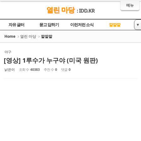
Sketchbook5, 스케치북5
Sketchbook5, 스케치북5
메뉴
열린 마당
: IDD.KR
자유 글터
묻고 답하기
이런저런 소식
깔깔깔
▼
놀이터
영상
Home
열린 마당
깔깔깔
야구
[영상] 1루수가 누구야 (미국 원판)
낡은이
조회 수
40383
추천 수
0
댓글
0