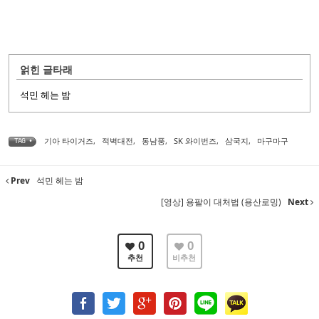
얽힌 글타래
석민 헤는 밤
기아 타이거즈
,
적벽대전
,
동남풍
,
SK 와이번즈
,
삼국지
,
마구마구
TAG •
Prev
석민 헤는 밤
[영상] 용팔이 대처법 (용산로밍)
Next
0
0
추천
비추천