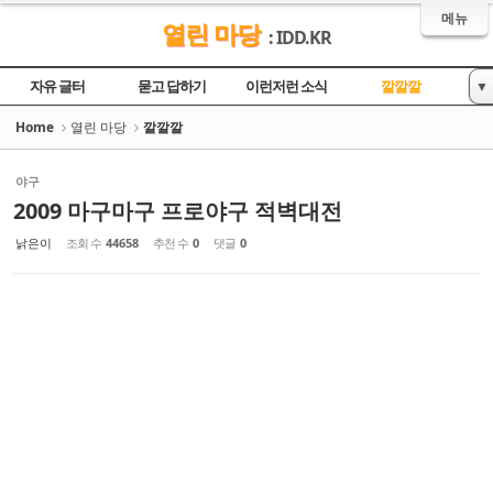
Sketchbook5, 스케치북5
Sketchbook5, 스케치북5
메뉴
열린 마당
: IDD.KR
자유 글터
묻고 답하기
이런저런 소식
깔깔깔
▼
놀이터
영상
Home
열린 마당
깔깔깔
야구
2009 마구마구 프로야구 적벽대전
낡은이
조회 수
44658
추천 수
0
댓글
0