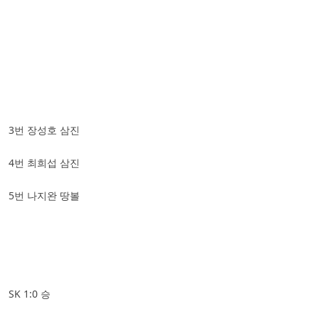
3번 장성호 삼진
4번 최희섭 삼진
5번 나지완 땅볼
SK 1:0 승