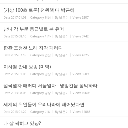
[가상 100초 토론] 전원책 대 박근혜
Date
2017.01.08
Category
영상
By
낡은이
Views
3207
남녀 각 부문 등급별로 본 유머
Date
2015.08.10
Category
기타
By
낡은이
Views
3742
판관 포청천 노래 자막 패러디
Date
2015.07.18
Category
영상
By
낡은이
Views
4325
지하철 안내 방송 (미역)
Date
2015.01.03
Category
영상
By
낡은이
Views
3509
설국열차 패러디 서울열차 - 냉방칸을 장악하라
Date
2013.08.08
Category
영상
By
낡은이
Views
10605
세계의 위인들이 우리나라에 태어났다면
Date
2013.01.29
Category
기타
By
낡은이
Views
14066
나 잘 찍히고 있냥?