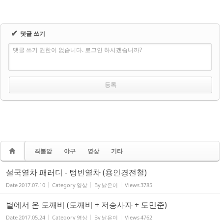
✔
댓글 쓰기
댓글 쓰기 권한이 없습니다. 로그인 하시겠습니까?
최불암
야구
영상
기타
설국열차 패러디 - 텅빈열차 (용인경전철)
Date
2017.07.10
Category
영상
By
낡은이
Views
3785
별에서 온 도깨비 (도깨비 + 저승사자 + 도민준)
Date
2017.05.24
Category
영상
By
낡은이
Views
4762