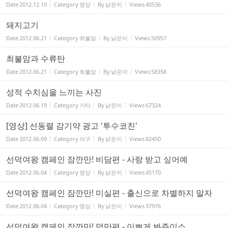
Date
2012.12.10
Category
영상
By
낡은이
Views
40536
돼지고기
Date
2012.06.21
Category
최불암
By
낡은이
Views
50957
최불암과 수류탄
Date
2012.06.21
Category
최불암
By
낡은이
Views
58358
성적 수치심을 느끼는 사진
Date
2012.06.19
Category
기타
By
낡은이
Views
67324
[영상] 선동렬 감기약 광고 '투수코친'
Date
2012.06.09
Category
야구
By
낡은이
Views
82450
선덕여왕 캠페인 잠깐만! 비담편 - 사랑 받고 싶어예
Date
2012.06.04
Category
영상
By
낡은이
Views
45170
선덕여왕 캠페인 잠깐만! 미실편 - 출신으로 차별하지 말자
Date
2012.06.04
Category
영상
By
낡은이
Views
37976
선덕여왕 캠페인 잠깐만! 덕만편 - 이쁘게 봐주이소