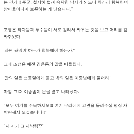
는 건가!!! 주군. 철저히 털려 속꽉찬 남자가 되느니 차라리 항복하여
방어율이나마 보존하는 게 낫습니다."
조뱀은 타자들과 투수들이 서로 갈라서 싸우는 것을 보고 머리를 감
싸쥐었다.
'과연 싸워야 하는가 항복해야 하는가?'
그때 조뱀은 예전 김응룡의 말을 떠올렸다.
'안의 일은 선동렬에게 묻고 밖의 일은 이종범에게 물어라.'
마침 그 때 이종범이 문을 열고 나타났다.
"모두 여기를 주목하시오!!! 여기 우리에게 고견을 들려주실 명장 재
박량께서 오셨습니다!!"
"저 자가 그 재박량??"