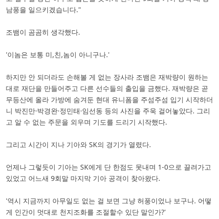
남풍을 일으키겠습니다."
조뱀이 곰곰히 생각했다.
'이놈은 보통 미,친,놈이 아니구나.'
하지만 안 되더라도 손해볼 게 없는 장사라 조뱀은 재박량이 원하는
대로 재단을 만들어주고 다른 선수들의 출입을 금했다. 재박량은 곧
무등산에 올라 가방에 숨겨둔 현대 유니폼을 주섬주섬 입기 시작하더
니 박진만·박경완·정민태·임선동 등의 사진을 주욱 걸어놓았다. 그리
고 알 수 없는 주문을 외우며 기도를 드리기 시작했다.
그리고 시간이 지나 기아와 SK의 경기가 열렸다.
언제나 그렇듯이 기아는 SK에게 단 한점도 못내며 1-0으로 끌려가고
있었고 어느새 9회말 마지막 기아 공격이 찾아왔다.
'역시 지금까지 아무일도 없는 걸 보면 그냥 허풍이었나 보구나. 어떻
게 인간이 멋대로 천지조화를 조절할수 있단 말인가?'