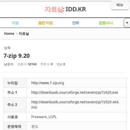
Sketchbook5, 스케치북5
Sketchbook5, 스케치북5
메뉴
자료실
: IDD.KR
처음
열린 마당
전화
잡동사니
▼
자료실
Home
자료실
압축
7-zip 9.20
낡은이
조회 수
50168
추천 수
0
댓글
0
누리집
http://www.7-zip.org
주소 1
http://downloads.sourceforge.net/sevenzip/7z920.exe
http://downloads.sourceforge.net/sevenzip/7z920-x64.
주소 2
msi
사용권
Freeware, LGPL
운영체제
윈도