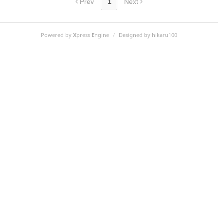
Prev
1
Next
Powered by
X
press
E
ngine
/
Designed by hikaru100