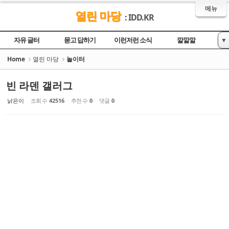
Sketchbook5, 스케치북5
Sketchbook5, 스케치북5
메뉴
열린 마당
: IDD.KR
자유 글터
묻고 답하기
이런저런 소식
깔깔깔
▼
놀이터
영상
Home
열린 마당
놀이터
빈 라덴 갤러그
낡은이
조회 수
42516
추천 수
0
댓글
0