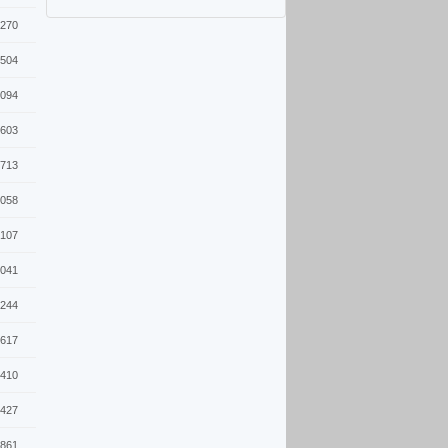
270
504
094
603
713
058
107
041
244
617
410
427
861