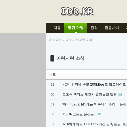
Sketchbook5, 스케치북5
Sketchbook5, 스케치북5
처음
열린 마당
전화
잡동사니
>
열린 마당
>
이런저런 소식
Sketchbook5, 스케치북5
Sketchbook5, 스케치북5
이런저런 소식
번호
PC방 인터넷 속도 200Mbps로 업그레이드
61
코오롱 액티브 재킷서 발암물질 발견
60
'허걱! 326만원', 애플 맥북에어 수리비 논
59
헉, QR코드로 문신을...
58
WD/씨게이트, HDD A/S 기간 단축 논란 예
57