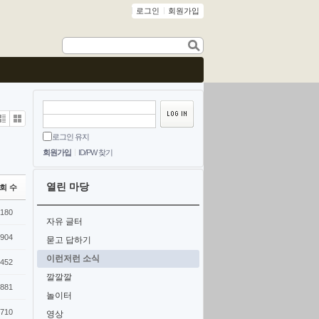
로그인
회원가입
Zine
Gallery
로그인 유지
회원가입
ID/PW 찾기
열린 마당
회 수
180
자유 글터
904
묻고 답하기
이런저런 소식
452
깔깔깔
881
놀이터
710
영상