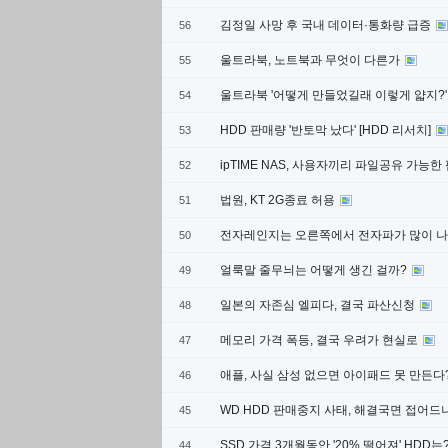
김정일 사망 후 국내 데이터·통화량 급증
56
울트라북, 노트북과 무엇이 다른가
55
울트라북 '어떻게 만들었길래 이렇게 얇지?
54
HDD 판매량 '반토막 났다' [HDD 리서치]
53
ipTIME NAS, 사용자끼리 파일공유 가능
52
법원, KT 2G종료 허용
51
전자레인지는 오른쪽에서 전자파가 많이 
50
얼룩말 줄무늬는 어떻게 생긴 걸까?
49
일본의 자존심 엘피다, 결국 파산신청
48
메모리 가격 폭등, 결국 우려가 현실로
47
애플, 사실 삼성 없으면 아이패드 못 만든다
46
WD HDD 판매중지 사태, 해결국면 접어드
45
SSD 가격 3개월동안 '20% 떨어져' HDD는
44