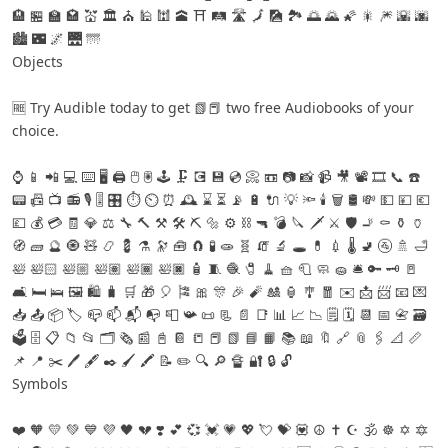
🏨 🏪 🏫 🏩 💒 🏛 ⛪️ 🕌 🕍 🕋 ⛩ 🛤 🛣 🗾 🎑 🏞 🌅 🌄 🌠 🎇 🎆 🌇 🌆
🏙 🌃 🌌 🌉 🌁
Objects
🆓 Try Audible today to get 📗📕 two free Audiobooks of your
choice.
⌚️ 📱 📲 💻 ⌨️ 🖥 🖨 🖱 🖲 🕹 🗜 💽 💾 💿 📀 📼 📷 📸 📹 🎥 📽 🎞 📞 ☎️
📟 📠 📺 📻 🎙 🎚 🎛 ⏱ ⏲ ⏰ 🕰 ⌛️ ⏳ 📡 🔋 🔌 💡 🔦 🕯 🗑 🛢 💸 💵 💴 💶
💷 💰 💳 🧾 💎 ⚖️ 🔧 🔨 ⚒ 🛠 ⛏ 🔩 ⚙️ ⛓ 🔫 💣 🔪 🗡 ⚔️ 🛡 🚬 ⚰️ ⚱️ 🏺
🧭 🧱 🔮 🧿 🧸 📿 💈 ⚗️ 🔭 🧰 🧲 🧪 🧫 🧬 🧯 🔬 🕳 💊 💉 🌡 🚽 🚰 🚿 🛁
🛀 🛀🏻 🛀🏼 🛀🏽 🛀🏾 🛀🏿 🧴 🧵 🧶 🧷 🧹 🧺 🧻 🧼 🧽 🛎 🔑 🗝 🚪
🛋 🛏 🛌 🖼 🛍 🧳 🛒 🎁 🎈 🎏 🎀 🎊 🎉 🧨 🎎 🏮 🎐 🧧 ✉️ 📩 📨 📧 💌
📥 📤 📦 🏷 📪 📫 📬 📭 📮 📯 📜 📃 📄 📑 📊 📈 📉 🗒 🗓 📆 📅 📇 🗃
🗳 🗄 📋 📁 📂 🗂 🗞 📰 📓 📔 📒 📕 📗 📘 📙 📚 📖 🔖 🔗 📎 🖇 📐 📏
📌 📍 ✂️ 🖊 🖋 ✒️ 🖌 🖍 📝 ✏️ 🔍 🔎 🔏 🔐 🔒 🔓
Symbols
❤️ 🧡 💛 💚 💙 💜 🖤 💔 ❣️ 💕 💞 💓 💗 💖 💘 💝 💟 ☮️ ✝️ ☪️ 🕉 ☸️ ✡️ 🔯