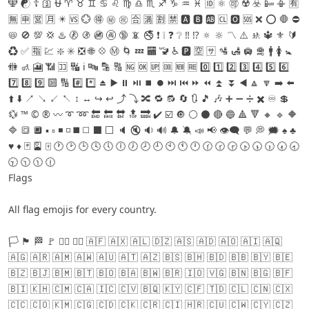
🕎 ☯️ ☦️ 🛐 ⛎ ♈️ ♉️ ♊️ ♋️ ♌️ ♍️ ♎️ ♏️ ♐️ ♑️ ♒️ ♓️ 🆔 ⚛️ 🉑 ☢️ ☣️ 📴 📳 🈶
🈚️ 🈸 🈺 🈷️ ✴️ 🆚 💮 🉐 ㊙️ ㊗️ 🈴 🈵 🈹 🈲 🅰️ 🅱️ 🆎 🆑 🅾️ 🆘 ❌ ⭕️ 🛑 ⛔️
📛 🚫 💯 💢 ♨️ 🚷 🚯 🚳 🚱 🔞 📵 🚭 ❗️ ❕ ❓ ❔ ‼️ ⁉️ 🔅 🔆 〽️ ⚠️ 🚸 🔱 ⚜️ 🔰
♻️ ✅ 🈯️ 💹 ❇️ ✳️ ❎ 🌐 💠 Ⓜ️ 🌀 💤 🏧 🚾 ♿️ 🅿️ 🈳 🈂️ 🛂 🛃 🛄 🛅 🚹 🚺 🚼
🚻 🚮 🎦 📶 🈁 🔣 ℹ️ 🔤 🔡 🔠 🆖 🆗 🆙 🆒 🆕 🆓 0️⃣ 1️⃣ 2️⃣ 3️⃣ 4️⃣ 5️⃣ 6️⃣
7️⃣ 8️⃣ 9️⃣ 🔟 🔢 #️⃣ *️⃣ ⏏️ ▶️ ⏸ ⏯ ⏹ ⏺ ⏭ ⏮ ⏩ ⏪ ⏫ ⏬ ◀️ 🔼 🔽 ➡️ ⬅️
⬆️ ⬇️ ↗️ ↘️ ↙️ ↖️ ↕️ ↔️ ↪️ ↩️ ⤴️ ⤵️ 🔀 🔁 🔂 🔄 🔃 🎵 🎶 ➕ ➖ ➗ ✖️ ♾ 💲
💱 ™️ ©️ ®️ 〰️ ➰ ➿ 🔚 🔙 🔛 🔝 🔜 ✔️ ☑️ 🔘 ⚪️ ⚫️ 🔴 🔵 🔺 🔻 🔸 🔹 🔶
🔷 🔳 🔲 ▪️ ▫️ ◾️ ◽️ ◼️ ◻️ ⬛️ ⬜️ 🔈 🔇 🔉 🔊 🔔 🔕 📣 📢 👁‍🗨 💬 💭 🗯 ♠️ ♣️
♥️ ♦️ 🃏 🎴 🀄️ 🕐 🕑 🕒 🕓 🕔 🕕 🕖 🕗 🕘 🕙 🕚 🕛 🕜 🕝 🕞 🕟 🕠 🕡 🕢 🕣
🕤 🕥 🕦 🕧
Flags
All flag emojis for every country.
🏳️ 🏴 🏁 🚩 🏳️‍🌈 🏴‍☠️ 🇦🇫 🇦🇽 🇦🇱 🇩🇿 🇦🇸 🇦🇩 🇦🇴 🇦🇮 🇦🇶
🇦🇬 🇦🇷 🇦🇲 🇦🇼 🇦🇺 🇦🇹 🇦🇿 🇧🇸 🇧🇭 🇧🇩 🇧🇧 🇧🇾 🇧🇪
🇧🇿 🇧🇯 🇧🇲 🇧🇹 🇧🇴 🇧🇦 🇧🇼 🇧🇷 🇮🇴 🇻🇬 🇧🇳 🇧🇬 🇧🇫
🇧🇮 🇰🇭 🇨🇲 🇨🇦 🇮🇨 🇨🇻 🇧🇶 🇰🇾 🇨🇫 🇹🇩 🇨🇱 🇨🇳 🇨🇽
🇨🇨 🇨🇴 🇰🇲 🇨🇬 🇨🇩 🇨🇰 🇨🇷 🇨🇮 🇭🇷 🇨🇺 🇨🇼 🇨🇾 🇨🇿