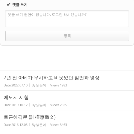
✔
댓글 쓰기
댓글 쓰기 권한이 없습니다. 로그인 하시겠습니까?
7년 전 아베가 무시하고 비웃었던 발언과 영상
Date
2022.07.10
By
낡은이
Views
1983
에모지 시험
Date
2019.10.12
By
낡은이
Views
2335
토근혜격문 (討槿惠檄文)
Date
2016.12.05
By
낡은이
Views
3463