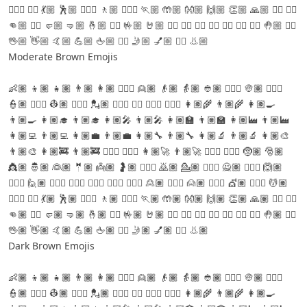
💆🏼‍♂️ 🕴🏼 💃🏼 🕺🏼 🚶🏼‍♀️ 🚶🏼 🏃🏼‍♀️ 🏃🏼 🤲🏼 👐🏼 🙌🏼 👏🏼 🙏🏼 👍🏼 👎🏼
👊🏼 ✊🏼 🤛🏼 🤜🏼 🤞🏼 ✌🏼 🤟🏼 🤘🏼 👌🏼 👈🏼 👉🏼 👆🏼 👇🏼 ☝🏼 ✋🏼 🤚🏼 🖐🏼
🖖🏼 👋🏼 🤙🏼 💪🏼 🖕🏼 ✍🏼 🤳🏼 💅🏼 👂🏼 👃🏼
Moderate Brown Emojis
👶🏽 👦🏽 👧🏽 👨🏽 👩🏽 👱🏽‍♀️ 👱🏽 👴🏽 👵🏽 👲🏽 👳🏽‍♀️ 👳🏽 👮🏽‍♀️
👮🏽 👷🏽‍♀️ 👷🏽 💂🏽‍♀️ 💂🏽 🕵🏽‍♀️ 🕵🏽 👩🏽‍⚕️ 👨🏽‍⚕️ 👩🏽‍🌾 👨🏽‍🌾 👩🏽‍🍳
👨🏽‍🍳 👩🏽‍🎓 👨🏽‍🎓 👩🏽‍🎤 👨🏽‍🎤 👩🏽‍🏫 👨🏽‍🏫 👩🏽‍🏭 👨🏽‍🏭
👩🏽‍💻 👨🏽‍💻 👩🏽‍💼 👨🏽‍💼 👩🏽‍🔧 👨🏽‍🔧 👩🏽‍🔬 👨🏽‍🔬 👩🏽‍🎨
👨🏽‍🎨 👩🏽‍🚒 👨🏽‍🚒 👩🏽‍✈️ 👨🏽‍✈️ 👩🏽‍🚀 👨🏽‍🚀 👩🏽‍⚖️ 👨🏽‍⚖️ 🤶🏽 🎅🏽
👸🏽 🤴🏽 👰🏽 🤵🏽 👼🏽 🤰🏽 🙇🏽‍♀️ 🙇🏽 💁🏽 💁🏽‍♂️ 🙅🏽 🙅🏽‍♂️ 🙆🏽
🙆🏽‍♂️ 🙋🏽 🙋🏽‍♂️ 🤦🏽‍♀️ 🤦🏽‍♂️ 🤷🏽‍♀️ 🤷🏽‍♂️ 🙎🏽 🙎🏽‍♂️ 🙍🏽 🙍🏽‍♂️ 💇🏽 💇🏽‍♂️ 💆🏽
💆🏽‍♂️ 🕴🏼 💃🏽 🕺🏽 🚶🏽‍♀️ 🚶🏽 🏃🏽‍♀️ 🏃🏽 🤲🏽 👐🏽 🙌🏽 👏🏽 🙏🏽 👍🏽 👎🏽
👊🏽 ✊🏽 🤛🏽 🤜🏽 🤞🏽 ✌🏽 🤟🏽 🤘🏽 👌🏽 👈🏽 👉🏽 👆🏽 👇🏽 ☝🏽 ✋🏽 🤚🏽 🖐🏽
🖖🏽 👋🏽 🤙🏽 💪🏽 🖕🏽 ✍🏽 🤳🏽 💅🏽 👂🏽 👃🏽
Dark Brown Emojis
👶🏾 👦🏾 👧🏾 👨🏾 👩🏾 👱🏾‍♀️ 👱🏾 👴🏾 👵🏾 👲🏾 👳🏾‍♀️ 👳🏾 👮🏾‍♀️
👮🏾 👷🏾‍♀️ 👷🏾 💂🏾‍♀️ 💂🏾 🕵🏾‍♀️ 🕵🏾 👩🏾‍⚕️ 👨🏾‍⚕️ 👩🏾‍🌾 👨🏾‍🌾 👩🏾‍🍳