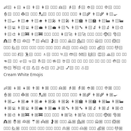
👶🏻 👦🏻 👧🏻 👨🏻 👩🏻 👱🏻‍♀️ 👱🏻 👴🏻 👵🏻 👲🏻 👳🏻‍♀️ 👳🏻 👮🏻‍♀️
👮🏻 👷🏻‍♀️ 👷🏻 💂🏻‍♀️ 💂🏻 🕵🏻‍♀️ 🕵🏻 👩🏻‍⚕️ 👨🏻‍⚕️ 👩🏻‍🌾 👨🏻‍🌾 👩🏻‍🍳
👨🏻‍🍳 👩🏻‍🎓 👨🏻‍🎓 👩🏻‍🎤 👨🏻‍🎤 👩🏻‍🏫 👨🏻‍🏫 👩🏻‍🏭 👨🏻‍🏭
👩🏻‍💻 👨🏻‍💻 👩🏻‍💼 👨🏻‍💼 👩🏻‍🔧 👨🏻‍🔧 👩🏻‍🔬 👨🏻‍🔬 👩🏻‍🎨
👨🏻‍🎨 👩🏻‍🚒 👨🏻‍🚒 👩🏻‍✈️ 👨🏻‍✈️ 👩🏻‍🚀 👨🏻‍🚀 👩🏻‍⚖️ 👨🏻‍⚖️ 🤶🏻 🎅🏻
👸🏻 🤴🏻 👰🏻 🤵🏻 👼🏻 🤰🏻 🙇🏻‍♀️ 🙇🏻 💁🏻 💁🏻‍♂️ 🙅🏻 🙅🏻‍♂️ 🙆🏻
🙆🏻‍♂️ 🙋🏻 🙋🏻‍♂️ 🤦🏻‍♀️ 🤦🏻‍♂️ 🤷🏻‍♀️ 🤷🏻‍♂️ 🙎🏻 🙎🏻‍♂️ 🙍🏻 🙍🏻‍♂️ 💇🏻 💇🏻‍♂️ 💆🏻
💆🏻‍♂️ 🕴🏻 💃🏻 🕺🏻 🚶🏻‍♀️ 🚶🏻 🏃🏻‍♀️ 🏃🏻 🤲🏻 👐🏻 🙌🏻 👏🏻 🙏🏻 👍🏻 👎🏻
👊🏻 ✊🏻 🤛🏻 🤜🏻 🤞🏻 ✌🏻 🤟🏻 🤘🏻 👌🏻 👈🏻 👉🏻 👆🏻 👇🏻 ☝🏻 ✋🏻 🤚🏻 🖐🏻
🖖🏻 👋🏻 🤙🏻 💪🏻 🖕🏻 ✍🏻 🤳🏻 💅🏻 👂🏻 👃🏻
Cream White Emojis
👶🏼 👦🏼 👧🏼 👨🏼 👩🏼 👱🏼‍♀️ 👱🏼 👴🏼 👵🏼 👲🏼 👳🏼‍♀️ 👳🏼 👮🏼‍♀️
👮🏼 👷🏼‍♀️ 👷🏼 💂🏼‍♀️ 💂🏼 🕵🏼‍♀️ 🕵🏼 👩🏼‍⚕️ 👨🏼‍⚕️ 👩🏼‍🌾 👨🏼‍🌾 👩🏼‍🍳
👨🏼‍🍳 👩🏼‍🎓 👨🏼‍🎓 👩🏼‍🎤 👨🏼‍🎤 👩🏼‍🏫 👨🏼‍🏫 👩🏼‍🏭 👨🏼‍🏭
👩🏼‍💻 👨🏼‍💻 👩🏼‍💼 👨🏼‍💼 👩🏼‍🔧 👨🏼‍🔧 👩🏼‍🔬 👨🏼‍🔬 👩🏼‍🎨
👨🏼‍🎨 👩🏼‍🚒 👨🏼‍🚒 👩🏼‍✈️ 👨🏼‍✈️ 👩🏼‍🚀 👨🏼‍🚀 👩🏼‍⚖️ 👨🏼‍⚖️ 🤶🏼 🎅🏼
👸🏼 🤴🏼 👰🏼 🤵🏼 👼🏼 🤰🏼 🙇🏼‍♀️ 🙇🏼 💁🏼 💁🏼‍♂️ 🙅🏼 🙅🏼‍♂️ 🙆🏼
🙆🏼‍♂️ 🙋🏼 🙋🏼‍♂️ 🤦🏼‍♀️ 🤦🏼‍♂️ 🤷🏼‍♀️ 🤷🏼‍♂️ 🙎🏼 🙎🏼‍♂️ 🙍🏼 🙍🏼‍♂️ 💇🏼 💇🏼‍♂️ 💆🏼