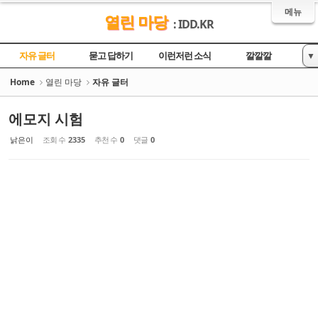
Sketchbook5, 스케치북5
Sketchbook5, 스케치북5
메뉴
열린 마당
: IDD.KR
자유 글터
묻고 답하기
이런저런 소식
깔깔깔
▼
놀이터
영상
Home
열린 마당
자유 글터
에모지 시험
낡은이
조회 수
2335
추천 수
0
댓글
0