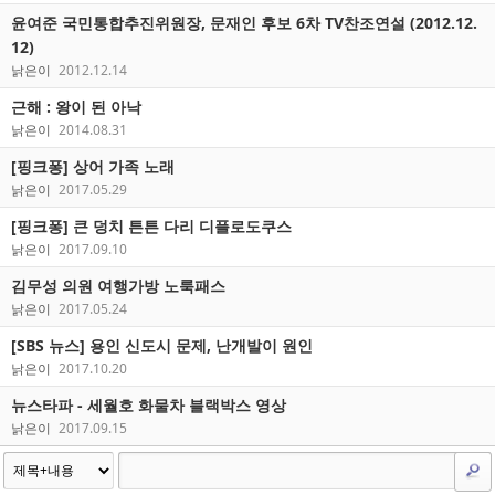
윤여준 국민통합추진위원장, 문재인 후보 6차 TV찬조연설 (2012.12.
12)
낡은이
2012.12.14
근해 : 왕이 된 아낙
낡은이
2014.08.31
[핑크퐁] 상어 가족 노래
낡은이
2017.05.29
[핑크퐁] 큰 덩치 튼튼 다리 디플로도쿠스
낡은이
2017.09.10
김무성 의원 여행가방 노룩패스
낡은이
2017.05.24
[SBS 뉴스] 용인 신도시 문제, 난개발이 원인
낡은이
2017.10.20
뉴스타파 - 세월호 화물차 블랙박스 영상
낡은이
2017.09.15