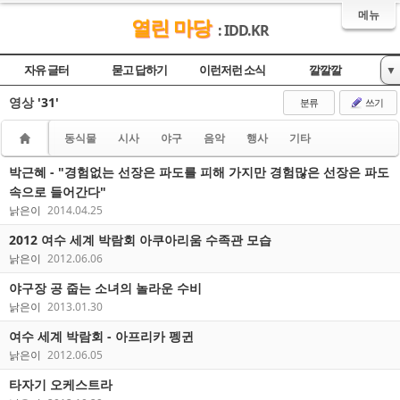
메뉴
열린 마당
: IDD.KR
자유 글터
묻고 답하기
이런저런 소식
깔깔깔
▼
영상
'31'
놀이터
영상
분류
쓰기
동식물
시사
야구
음악
행사
기타
박근혜 - "경험없는 선장은 파도를 피해 가지만 경험많은 선장은 파도
속으로 들어간다"
낡은이
2014.04.25
2012 여수 세계 박람회 아쿠아리움 수족관 모습
낡은이
2012.06.06
야구장 공 줍는 소녀의 놀라운 수비
낡은이
2013.01.30
여수 세계 박람회 - 아프리카 펭귄
낡은이
2012.06.05
타자기 오케스트라