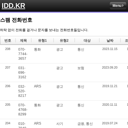
IDD.KR
Menu
스팸 전화번호
허락 없이 전화를 걸거나 문자를 보내는 전화번호들입니다.
번호
제목
유형1
유형2
대상
날짜
조
208
2023.11.15
070-
통화
광고
통신
7744-
3657
207
2023.09.20
031-
광고
보험
696-
3162
206
ARS
2019.11.21
032-
광고
통신
520-
8217
205
2020.11.11
070-
통화
광고
통신
4768-
8299
204
ARS
2019.07.24
010-
사기
금융, 통신