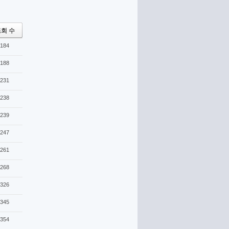
회 수
184
188
231
238
239
247
261
268
326
345
354