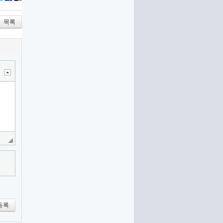
itter
Facebook
Delicious
목록
등록