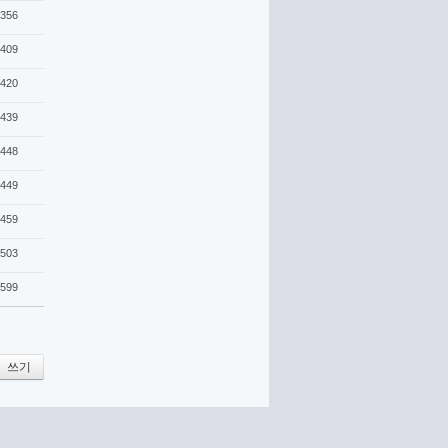
356
409
420
439
448
449
459
503
599
쓰기