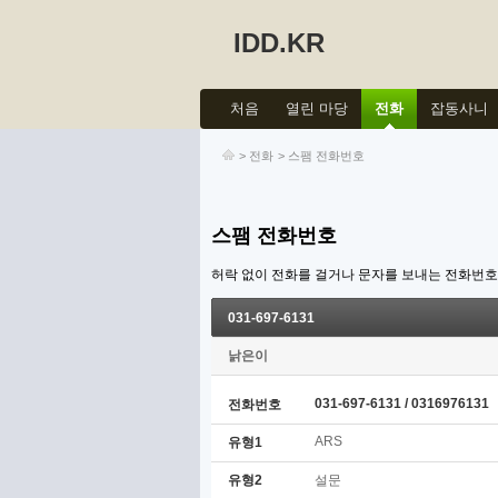
IDD.KR
처음
열린 마당
전화
잡동사니
>
전화
>
스팸 전화번호
스팸 전화번호
허락 없이 전화를 걸거나 문자를 보내는 전화번
031-697-6131
낡은이
031-697-6131 / 0316976131
전화번호
ARS
유형1
유형2
설문