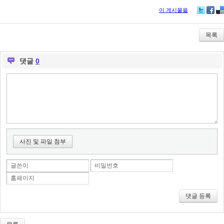
이 게시물을
Tw
Fa
De
itte
ce
lici
r
bo
ou
목록
ok
s
댓글
0
사진 및 파일 첨부
글쓴이
비밀번호
홈페이지
댓글 등록