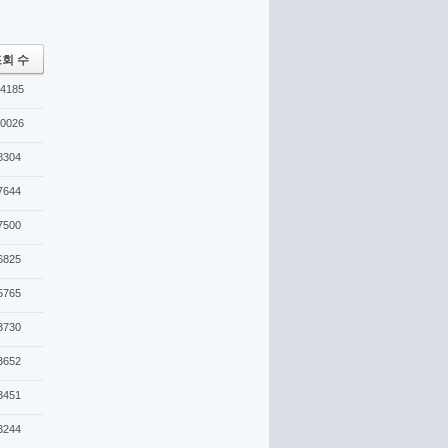
회 수
4185
0026
8304
7644
7500
6825
5765
3730
3652
3451
3244