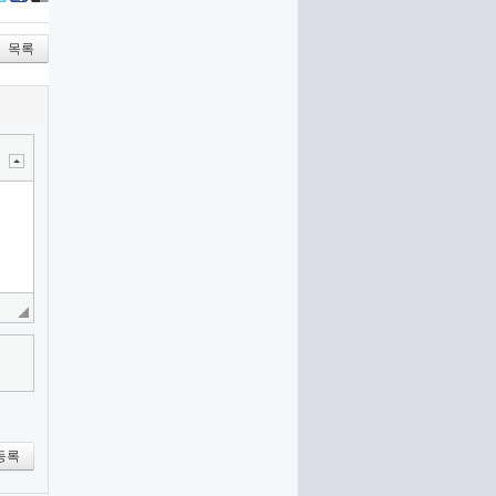
itter
Facebook
Delicious
목록
등록