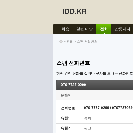
IDD.KR
처음
열린 마당
전화
잡동사니
>
전화
>
스팸 전화번호
스팸 전화번호
허락 없이 전화를 걸거나 문자를 보내는 전화번
070-7737-0299
낡은이
070-7737-0299 / 0707737029
전화번호
유형1
통화
유형2
광고