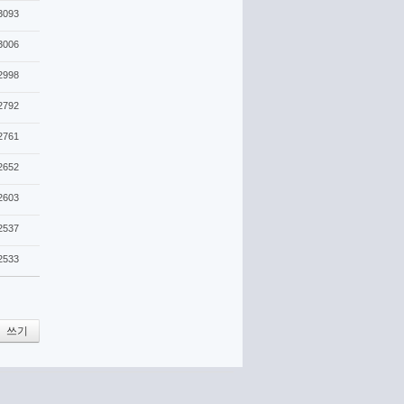
3093
3006
2998
2792
2761
2652
2603
2537
2533
쓰기