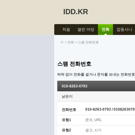
IDD.KR
처음
열린 마당
전화
잡동사니
>
전화
>
스팸 전화번호
스팸 전화번호
허락 없이 전화를 걸거나 문자를 보내는 전화번
010-8263-0793
낡은이
010-8263-0793 / 0108263079
전화번호
유형1
문자, URL
유형2
광고, 사기