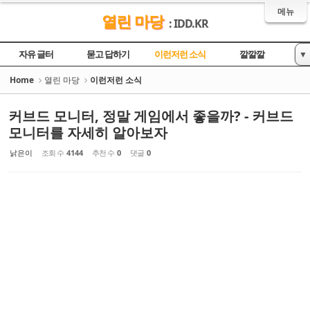
Sketchbook5, 스케치북5
Sketchbook5, 스케치북5
메뉴
열린 마당
: IDD.KR
자유 글터
묻고 답하기
이런저런 소식
깔깔깔
▼
놀이터
영상
Home
열린 마당
이런저런 소식
커브드 모니터, 정말 게임에서 좋을까? - 커브드
모니터를 자세히 알아보자
낡은이
조회 수
4144
추천 수
0
댓글
0