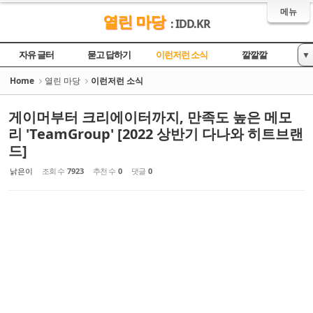
Sketchbook5, 스케치북5
Sketchbook5, 스케치북5
메뉴
열린 마당
: IDD.KR
자유 글터
묻고 답하기
이런저런 소식
깔깔깔
▼
놀이터
영상
Home
열린 마당
이런저런 소식
게이머부터 크리에이터까지, 만족도 높은 메모
리 'TeamGroup' [2022 상반기 다나와 히트브랜
드]
낡은이
조회 수
7923
추천 수
0
댓글
0