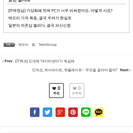
[IT애정남] 가상화폐 탓에 PC가 너무 비싸졌어요. 어떻게 사죠?
메모리 가격 폭등, 결국 우려가 현실로
일본의 자존심 엘피다, 결국 파산신청
메모리
,
램
,
TeamGroup
TAG •
Prev
[IT백과] 도대체 ‘데이터센터’가 뭐길래
인덕션, 하이라이트, 핫플레이트··· 무엇을 골라야 할까?
Next
0
0
추천
비추천