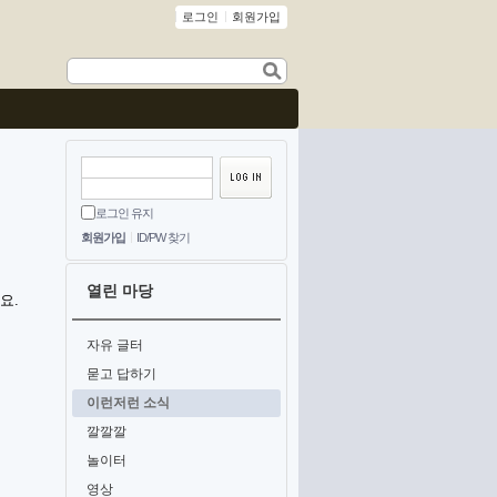
로그인
회원가입
로그인 유지
회원가입
ID/PW 찾기
열린 마당
요.
자유 글터
묻고 답하기
이런저런 소식
깔깔깔
놀이터
영상