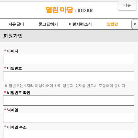
메뉴
열린 마당
: IDD.KR
자유 글터
묻고 답하기
이런저런 소식
깔깔깔
▼
회원가입
놀이터
영상
*
아이디
*
비밀번호
비밀번호는 6자리 이상이어야 하며 영문과 숫자를 반드시 포함해야 합니다.
*
비밀번호 확인
*
닉네임
*
이메일 주소